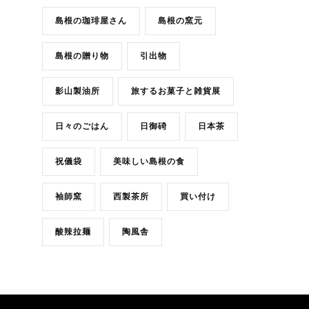
島根の珈琲屋さん
島根の窯元
島根の贈り物
引出物
影山製油所
旅するお菓子と雑貨展
日々のごはん
日御碕
日本茶
祝儀袋
美味しい島根の食
袖師窯
西製茶所
買い付け
酸辣拉麺
陶風舎