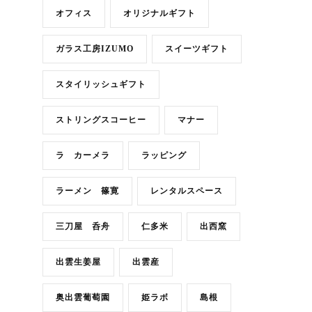
オフィス
オリジナルギフト
ガラス工房IZUMO
スイーツギフト
スタイリッシュギフト
ストリングスコーヒー
マナー
ラ カーメラ
ラッピング
ラーメン 篠寛
レンタルスペース
三刀屋 呑舟
仁多米
出西窯
出雲生姜屋
出雲産
奥出雲葡萄園
姫ラボ
島根