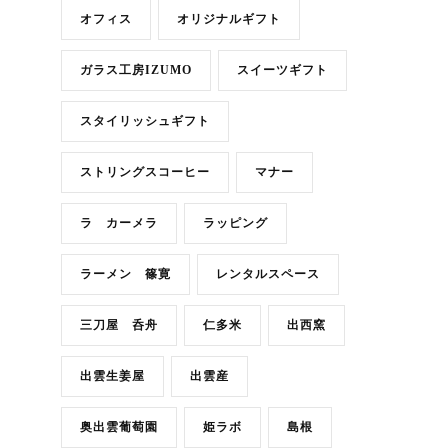
オフィス
オリジナルギフト
ガラス工房IZUMO
スイーツギフト
スタイリッシュギフト
ストリングスコーヒー
マナー
ラ カーメラ
ラッピング
ラーメン 篠寛
レンタルスペース
三刀屋 呑舟
仁多米
出西窯
出雲生姜屋
出雲産
奥出雲葡萄園
姫ラボ
島根