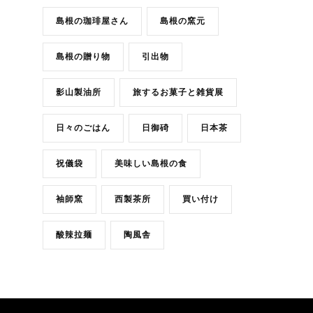
島根の珈琲屋さん
島根の窯元
島根の贈り物
引出物
影山製油所
旅するお菓子と雑貨展
日々のごはん
日御碕
日本茶
祝儀袋
美味しい島根の食
袖師窯
西製茶所
買い付け
酸辣拉麺
陶風舎