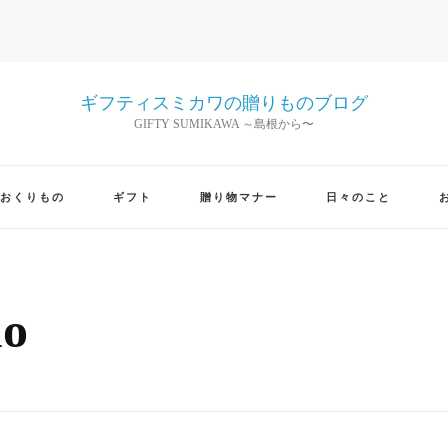
ギフティスミカワの贈りものブログ
GIFTY SUMIKAWA ～島根から〜
おくりもの
ギフト
贈り物マナー
日々のこと
o